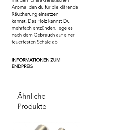
mit dem charakteristischen
Aroma, den du für die klärende
Räucherung einsetzen
kannst. Das Holz kannst Du
mehrfach entzünden, lege es
nach dem Gebrauch auf einer
feuerfesten Schale ab.
INFORMATIONEN ZUM
ENDPREIS
Der angegebene Preis ist ein
Endpreis zzgl. 4,99 € Versandkosten
innerhalb Deutschlands sowie 2€ für
Ähnliche
Verpackung.
Gemäß §19 UStG erhebe ich keine
Produkte
Umsatzsteuer und weise diese
folglich nicht aus.
Neu