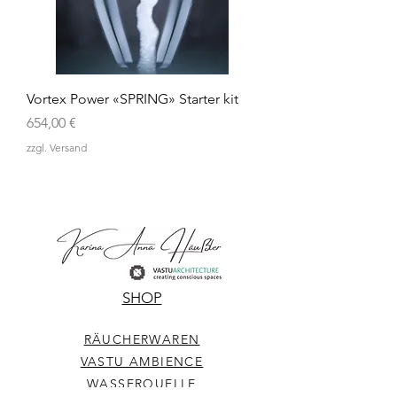
Vortex Power «SPRING» Starter kit
Preis
654,00 €
zzgl. Versand
SHOP
RÄUCHERWAREN
VASTU AMBIENCE
WASSERQUELLE