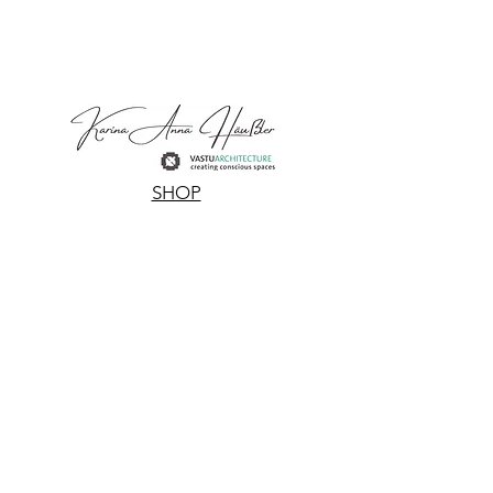
SHOP
RÄUCHERWAREN
VASTU AMBIENCE
WASSERQUELLE
TULSI MALAS
HILFE
AGB
DATENSCHUTZ