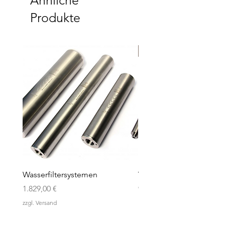
Ähnliche
Produkte
Neu
Wasserfiltersystemen
Vastu Klänge
Preis
Preis
1.829,00 €
97,00 €
zzgl. Versand