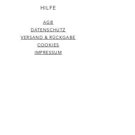
HILFE
AGB
DATENSCHUTZ
VERSAND & RÜCKGABE
COOKIES
IMPRESSUM
KONTAKT
KARINA@VASTU-ARCHITECTURE.EU